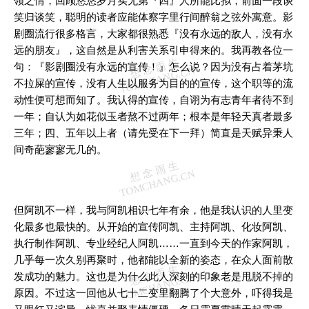
领之情，回顾悠悠岁月实无第『四』人所能比拟，前面一段谈
笑归谈笑，聪明的读者应能体察字里行间醉翁之弦外寓意。影
剧圈流行很多格言，大家都很熟悉『没有永远的敌人，没有永
远的朋友』，这自然是从利害关系引申得来的。我再教各位一
句：『影剧圈没有永远的宣传！』怎么说？因为没有占着茅坑
不拉屎的宣传，没有人生以服务为目的的宣传，这个职等的流
动性便可想而知了。我认得的宣传，自诩为有志青年者待不到
一年；自认为如花似玉者熬不过两年；根本是年轻天真者最多
三年；四、五年以上者（请先受在下一拜）简直是天赋异秉人
间奇葩寥寥无几的。
但阿凯不一样，我与阿凯相识七年有余，他是我认识的人里变
化最多也最快的。从开始的宣传阿凯、主持阿凯、化妆阿凯、
执行制作阿凯、专业经纪人阿凯……一直到今天的作家阿凯，
几乎每一次久别再聚时，他都能以全新的姿态，在众人面前散
发成功的魅力。这也是为什么此人深刻的印象老是甩脱不掉的
原因。不过这一回他从七十二变里翻腾了个大意外，吓得我是