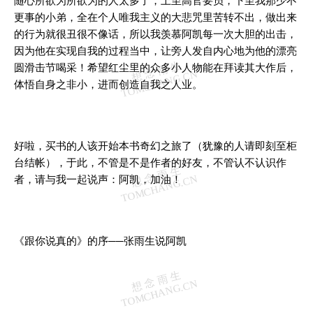
随心所欲为所欲为的人太多了，上至高官要员，下至我那少不
更事的小弟，全在个人唯我主义的大悲咒里苦转不出，做出来
的行为就很丑很不像话，所以我羡慕阿凯每一次大胆的出击，
因为他在实现自我的过程当中，让旁人发自内心地为他的漂亮
圆滑击节喝采！希望红尘里的众多小人物能在拜读其大作后，
体悟自身之非小，进而创造自我之人业。
好啦，买书的人该开始本书奇幻之旅了（犹豫的人请即刻至柜
台结帐），于此，不管是不是作者的好友，不管认不认识作
者，请与我一起说声：阿凯，加油！
《跟你说真的》的序──张雨生说阿凯