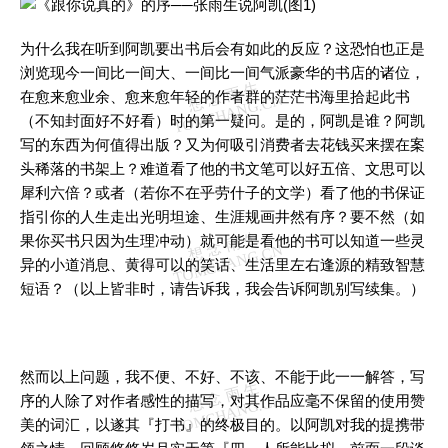
为什么我在听到阿凯要出书后会有如此的反应？这恐怕也正是
浏览现今一间比一间大、一间比一间气派豪华的书店的诸位，
在愈来愈业余、愈来愈年轻的作者群的茫茫书海里拾起此书
（不知封面好不好看）时的第一疑问。是的，阿凯是谁？阿凯
写的东西为何值得出版？又为何吸引消费者去花钱买来摆在案
头稀落的书架上？难道看了他的书文笔可以好五倍、文思可以
犀利六倍？或者（若你不在乎劳什子的文学）看了他的书保证
指引你的人生走出光明坦途、生涯规画井然有序？要不然（如
果你买书只因为生理冲动）就可能是看他的书可以知道一些灵
异的小道消息、黄得可以的笑话、生活里左右逢源的精致智慧
短语？（以上皆非时，请告诉我，我会告诉阿凯别写续集。）
然而以上问题，我不便、不好、不该、不能于此一一解答，写
序的人除了对作者感性的描写，对其作品应毫不保留的使用赞
美的词汇，以遂其『打书』的终极目的。以阿凯对我的提携带