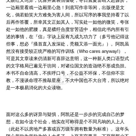
又眼红又诧异，忧喜并聚表情僵硬，冬日震夏雷晴天起霹雳，
一边厢里看戏一边厢里心急！到底写作非等闲，出版便是文
化，倘若贻笑大方难免为害人间，所以写序的事我坚持看了以
后再作答覆，所幸其文正如其人，写实处一如他的微笑，夸张
处一如他的肥腰，真是穠纤合度甘苦适中，相信此书内所有引
述的事情，在『信』字诀上应有九成九功力了（多亏他记得这
些事，想必『搔首直入发深处，秃额又添一面光』）。阿凯虽
然没有接受较正统严格的写作训练（Who cares anyway!），
可是其文章读来仍清新可喜辞达意明，这一种新人类口语型式
的文字格局已遍见于坊间，对诸位国文的造诣绝不形成负担。
本书不自命清高，不疾呼口号，不公益不环保，不信仰不宗
教，不漫谈命理不推敲星座，不大中国也不大台湾，所以绝对
是一本极易消化的大众读物。
面对这么多的讶异与疑惧，阿凯还是一步步的完成自己的梦
想，在如今这个社会，他实在可称得是个不同凡响的人上人
（此处不以房地产多寡或百万级车拥有数量为标准）。这年头