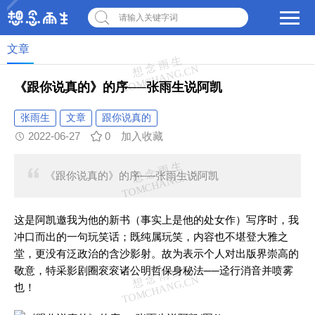
请输入关键字词
文章
《跟你说真的》的序──张雨生说阿凯
张雨生
文章
跟你说真的
2022-06-27
0
加入收藏
《跟你说真的》的序──张雨生说阿凯
这是阿凯邀我为他的新书（事实上是他的处女作）写序时，我
冲口而出的一句玩笑话；既纯属玩笑，内容也不堪登大雅之
堂，更没有泛政治的含沙影射。故为表示个人对出版界崇高的
敬意，特采影剧圈衮衮诸公明哲保身秘法──迳行消音并喷雾
也！