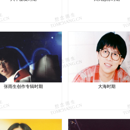
张雨生创作专辑时期
大海时期