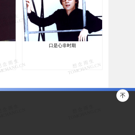
口是心非时期