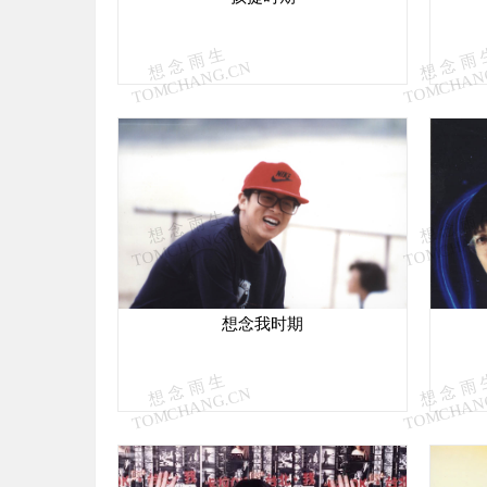
想念我时期