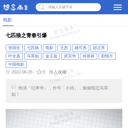
请输入关键字词
电影
七匹狼之青春引爆
张雨生
七匹狼
电影
王杰
姚可杰
邰正宵
叶全真
马萃如
金玉岚
庹宗华
何恭裕
剧情片
中国电影
2022-06-26
0
加入收藏
饰演「纪孝华」，外号「小鸡」，偷偷暗恋马翠
如！