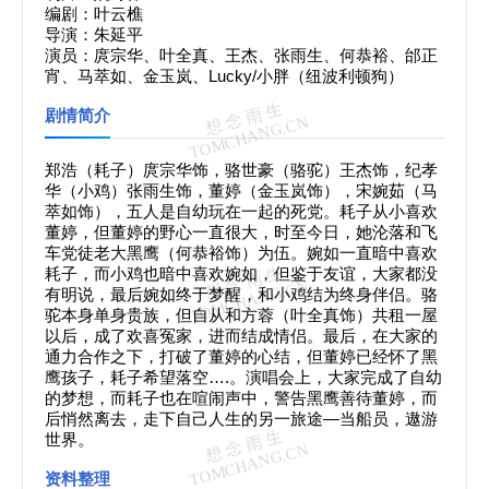
编剧：叶云樵
导演：朱延平
演员：庹宗华、叶全真、王杰、张雨生、何恭裕、邰正
宵、马萃如、金玉岚、Lucky/小胖
（
纽波利顿狗）
剧情简介
郑浩（耗子）庹宗华饰，骆世豪（骆驼）王杰饰，纪孝
华（小鸡）张雨生饰，董婷（金玉岚饰），宋婉茹（马
萃如饰），五人是自幼玩在一起的死党。耗子从小喜欢
董婷，但董婷的野心一直很大，时至今日，她沦落和飞
车党徒老大黑鹰（何恭裕饰）为伍。婉如一直暗中喜欢
耗子，而小鸡也暗中喜欢婉如，但鉴于友谊，大家都没
有明说，最后婉如终于梦醒，和小鸡结为终身伴侣。骆
驼本身单身贵族，但自从和方蓉（叶全真饰）共租一屋
以后，成了欢喜冤家，进而结成情侣。最后，在大家的
通力合作之下，打破了董婷的心结，但董婷已经怀了黑
鹰孩子，耗子希望落空….。演唱会上，大家完成了自幼
的梦想，而耗子也在喧闹声中，警告黑鹰善待董婷，而
后悄然离去，走下自己人生的另一旅途—当船员，遨游
世界。
资料整理