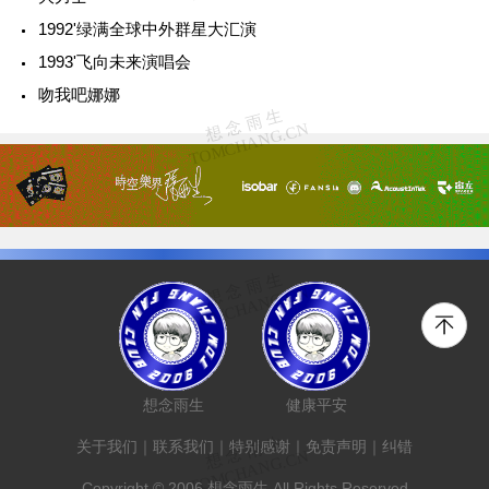
1992'绿满全球中外群星大汇演
1993'飞向未来演唱会
吻我吧娜娜
想念雨生
健康平安
关于我们
｜
联系我们
｜
特别感谢
｜
免责声明
｜
纠错
Copyright © 2006 想念雨生 All Rights Reserved