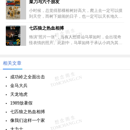
菜刀与六个朋友
上一篇
小时候，总觉得那棵榕树好高大，爬上去一定可以摸
到天空，而树下嬉闹的日子，也一定可以天长地久。
长大了，树却不自觉的变小了，...
七匹狼之热血相搏
下一篇
饰演“照片一张”，当有人想搭讪马翠如时，会出现奇
怪表情的照片。此剧中，马翠如终于承认小鸡为其男
友，并自豪的说，他是我男朋...
相关文章
成功岭之全面出击
金马大兵
天龙地虎
1989放暑假
七匹狼之热血相搏
像我们这样一个家
大力士