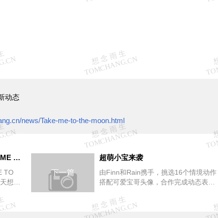
新动态
ang.cn/news/Take-me-to-the-moon.html
想你到月球｜张雨生特展 FLY ME TO THE MOON & BACK
超萌小宝来袭
 TO
下一篇
由Finn和Rain携手，挑选16个情境动作
天天想
搭配可爱宝哥头像，合作完成动态表情
歌曲
包《Tom小宝》，12月1日正式上架微
信表...