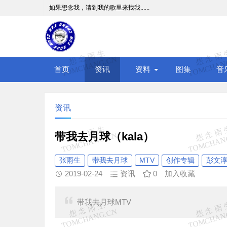
如果想念我，请到我的歌里来找我......
首页
资讯
资料
图集
音
资讯
带我去月球（kala）
张雨生
带我去月球
MTV
创作专辑
彭文
2019-02-24
资讯
0
加入收藏
带我去月球MTV