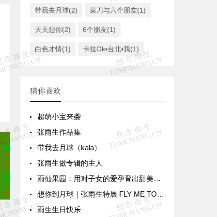
带我去月球(2)
菜刀与六个朋友(1)
天天想你(2)
6个朋友(1)
白色才情(1)
卡拉Ok▪台北▪我(1)
猜你喜欢
超萌小宝来袭
张雨生作品集
带我去月球（kala）
张雨生做专辑的主人
雨仙果园：用对子女的爱孕育出甜美果实
想你到月球｜张雨生特展 FLY ME TO THE MOON & BACK
雨生生日快乐