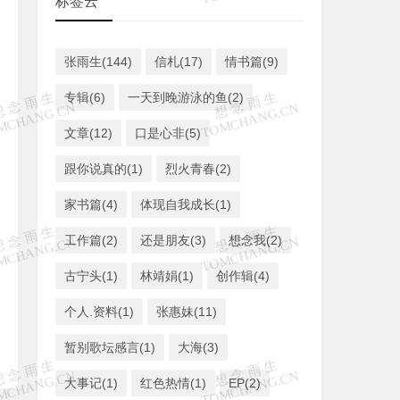
标签云
张雨生(144)
信札(17)
情书篇(9)
专辑(6)
一天到晚游泳的鱼(2)
文章(12)
口是心非(5)
跟你说真的(1)
烈火青春(2)
家书篇(4)
体现自我成长(1)
工作篇(2)
还是朋友(3)
想念我(2)
古宁头(1)
林靖娟(1)
创作辑(4)
个人.资料(1)
张惠妹(11)
暂别歌坛感言(1)
大海(3)
大事记(1)
红色热情(1)
EP(2)