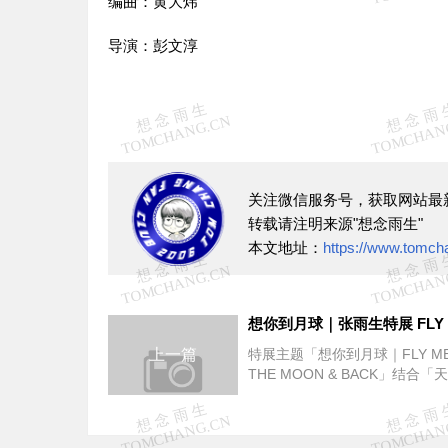
编曲：黄大炜
导演：彭文淳
关注微信服务号，获取网站最
转载请注明来源"想念雨生"
本文地址：
https://www.tomch
上一篇
特展主题「想你到月球｜FLY ME
THE MOON & BACK」结合「
你」与「带我去月球」两首经典
的...